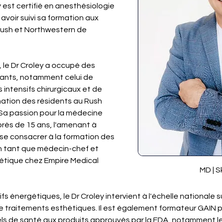
 est certifié en anesthésiologie 
 avoir suivi sa formation aux 
Rush et Northwestern de 
, le Dr Croley a occupé des 
tants, notamment celui de 
s intensifs chirurgicaux et de 
mation des résidents au Rush 
 Sa passion pour la médecine 
près de 15 ans, l'amenant à 
se consacrer à la formation des 
n tant que médecin-chef et 
hétique chez Empire Medical 
MD | S
s énergétiques, le Dr Croley intervient à l'échelle nationale su
 traitements esthétiques. Il est également formateur GAIN po
nels de santé aux produits approuvés par la FDA, notamment l