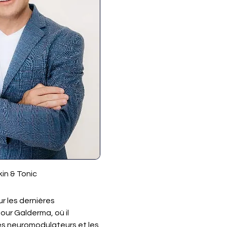
kin & Tonic
r les dernières 
ur Galderma, où il 
es neuromodulateurs et les 