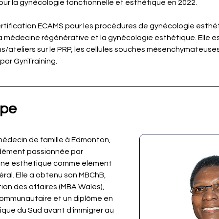
our la gynécologie fonctionnelle et esthétique en 2022.
certification ECAMS pour les procédures de gynécologie esthét
la médecine régénérative et la gynécologie esthétique. Elle es
/ateliers sur le PRP, les cellules souches mésenchymateuses, l
par GynTraining.
ope
édecin de famille à Edmonton, 
ndément passionnée par 
ine esthétique comme élément 
éral. Elle a obtenu son MBChB, 
ion des affaires (MBA Wales), 
communautaire et un diplôme en 
rique du Sud avant d'immigrer au 