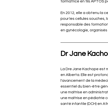
formatrice en fils APTOS p
En 2012, elle a obtenu la 
pour les cellules souches, 
responsable des formations
en gynécologie, organisés 
Dr Jane Kach
La Dre Jane Kachope est m
en Alberta. Elle est profo
l'avancement de la médec
essentiel du bien-être gén
une maîtrise en administrat
une maîtrise en pédiatrie 
santé infantile (DCH) en Af