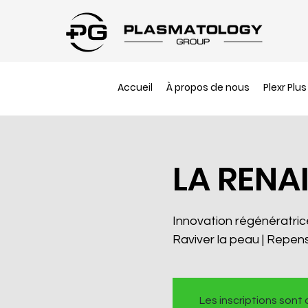
Accueil
À propos de nous
Plexr Plus
LA RENA
Innovation régénératric
Raviver la peau | Repense
Les inscriptions sont 