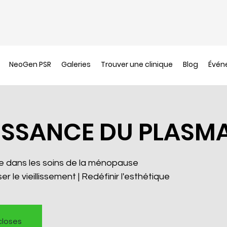
NeoGen PSR
Galeries
Trouver une clinique
Blog
Évén
ISSANCE DU PLASM
e dans les soins de la ménopause
r le vieillissement | Redéfinir l'esthétique
closes