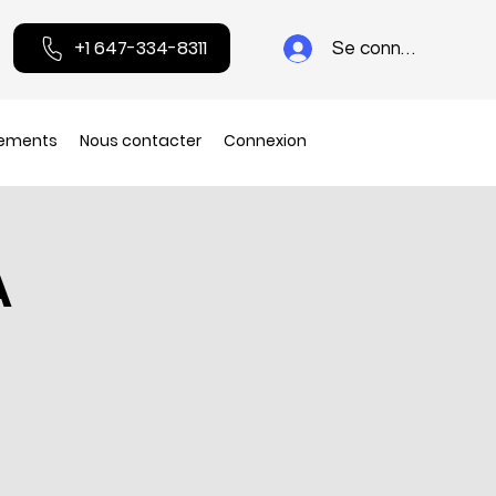
+1 647-334-8311
Se connecter
ements
Nous contacter
Connexion
A