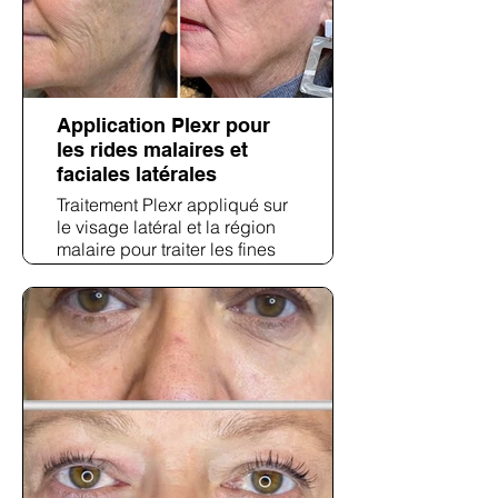
Application Plexr pour
les rides malaires et
faciales latérales
Traitement Plexr appliqué sur
le visage latéral et la région
malaire pour traiter les fines
rides statiques et le
relâchement cutané général.
Les résultats post-traitement
montrent un contour des joues
plus lisse et un
adoucissement significatif des
rides périorbitaires et
nasojugales.