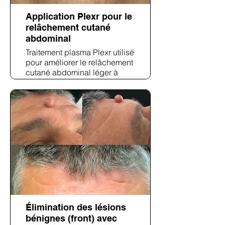
Application Plexr pour le
relâchement cutané
abdominal
Traitement plasma Plexr utilisé
pour améliorer le relâchement
cutané abdominal léger à
modéré. L'image post-
traitement montre une texture
cutanée améliorée et un
raffermissement visible autour
de la région ombilicale.
Élimination des lésions
bénignes (front) avec