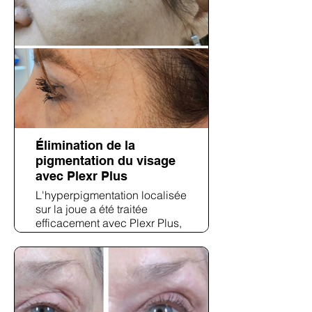
montrent un raffermissement
significatif et une réduction
des poches et des plis sous
les yeux.
Élimination de la
pigmentation du visage
avec Plexr Plus
L'hyperpigmentation localisée
sur la joue a été traitée
efficacement avec Plexr Plus,
ce qui a donné une peau plus
claire et plus uniforme sans
procédures invasives.