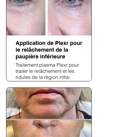
Application de Plexr pour
le relâchement de la
paupière inférieure
Traitement plasma Plexr pour
traiter le relâchement et les
ridules de la région infra-
orbitaire. Les résultats post-
traitement montrent un
raffermissement notable et
une peau plus lisse sous les
yeux.