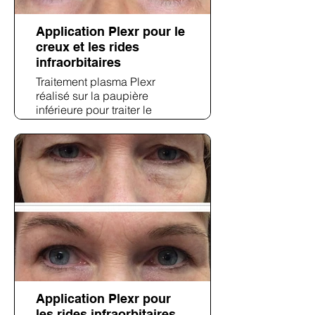
Application Plexr pour le
creux et les rides
infraorbitaires
Traitement plasma Plexr
réalisé sur la paupière
inférieure pour traiter le
relâchement cutané, le creux
sous-oculaire et les rides
fines. L'image post-traitement
montre une peau infra-
orbitaire visiblement plus lisse
et un contour de l'œil plus
rajeuni.
Application Plexr pour
les rides infraorbitaires