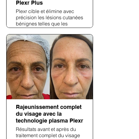
Plexr Plus
Plexr cible et élimine avec
précision les lésions cutanées
bénignes telles que les
acrochordons ou les kystes
sébacés avec un temps
d'arrêt minimal et sans
sutures.
Rajeunissement complet
du visage avec la
technologie plasma Plexr
Résultats avant et après du
traitement complet du visage