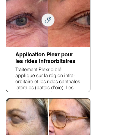
visible.
Application Plexr pour
les rides infraorbitaires
Traitement Plexr ciblé
appliqué sur la région infra-
orbitaire et les rides canthales
latérales (pattes d'oie). Les
résultats post-traitement
révèlent un atténuation
significative des rides
statiques et une amélioration
du grain de peau sous et
autour de l'œil.