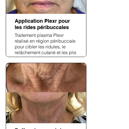
Application Plexr pour
les rides péribuccales
Traitement plasma Plexr
réalisé en région péribuccale
pour cibler les ridules, le
relâchement cutané et les plis
dermiques. Les résultats post-
traitement révèlent un lissage
visible et une meilleure
définition péribuccale.