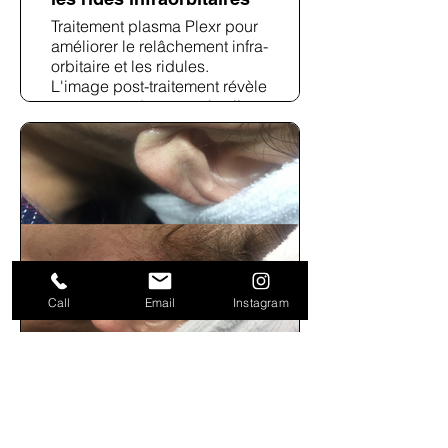
Traitement plasma Plexr pour
améliorer le relâchement infra-
orbitaire et les ridules.
L'image post-traitement révèle
une texture de peau plus lisse
et des rides péri-orbitaires
atténuées.
Call
Email
Instagram
Application Plexr pour la
laxité périauriculaire
Traitement ciblé Plexr
appliqué sur la zone
périauriculaire pour traiter le