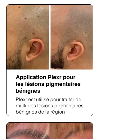
montrent un contour vermillon
plus lisse et un teint
péribuccale amélioré.
Application Plexr pour
les lésions pigmentaires
bénignes
Plexr est utilisé pour traiter de
multiples lésions pigmentaires
bénignes de la région
temporale du cuir chevelu.
L'image post-traitement
montre une réduction de la
pigmentation sans cicatrice