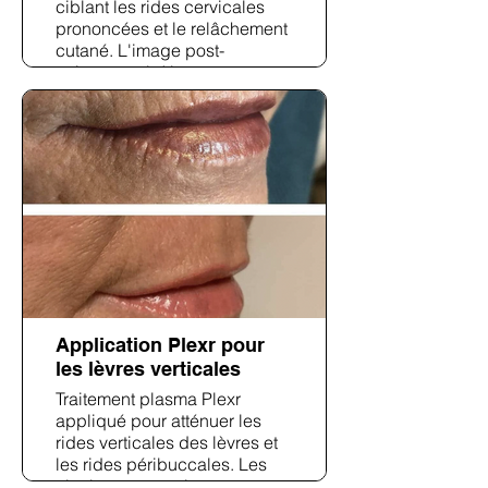
ciblant les rides cervicales
prononcées et le relâchement
cutané. L'image post-
traitement révèle une
contraction cutanée visible,
avec une réduction des rides
horizontales du cou et une
amélioration du tonus.
Application Plexr pour
les lèvres verticales
Traitement plasma Plexr
appliqué pour atténuer les
rides verticales des lèvres et
les rides péribuccales. Les
résultats post-traitement