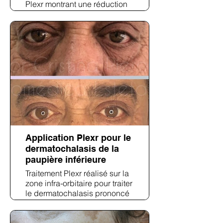
Plexr montrant une réduction
des rides du front, une
atténuation des rides sous les
yeux et un raffermissement
général de la peau pour une
apparence plus jeune.
Application Plexr pour le
dermatochalasis de la
paupière inférieure
Traitement Plexr réalisé sur la
zone infra-orbitaire pour traiter
le dermatochalasis prononcé
et les rides statiques. Les
résultats post-traitement