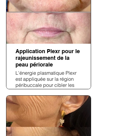
raffermissement notable des
paupières, une texture
périorbitaire plus lisse et une
apparence rafraîchie.
Application Plexr pour le
rajeunissement de la
peau périorale
L'énergie plasmatique Plexr
est appliquée sur la région
péribuccale pour cibler les
rides superficielles et le
relâchement cutané. L'image
post-traitement révèle une
texture péribuccale plus lisse
et un adoucissement des
rides d'amertume.